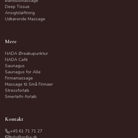
Bambusmassage
Deep Tissue
Ansigtsløftning
Udkørende Massage
Mere
NADA Øreakupunktur
NADA Café
Saunagus
Saunagus for Alle
Firmamassage
Massage til Små Firmaer
Stressforløb
Smertefri-forløb
Kontakt
+45 61 71 71 27
Info@zofiia.dk