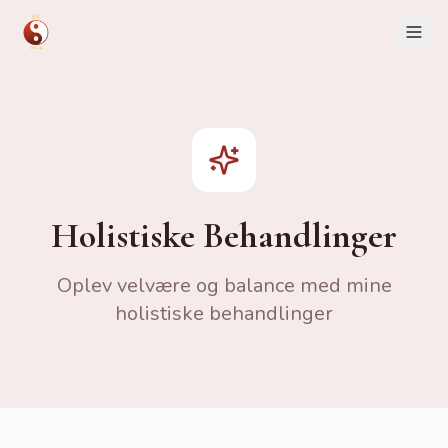
Hjem
Behandlinger
Holistiske Behandlinger
Fysiurgisk Massage
Holistiske Behandlinger
Wellnessmassage
Oplev velvære og balance med mine
Bambusmassage
holistiske behandlinger
Deep Tissue
Ansigtsløftning
NADA Øreakupunktur
NADA Café