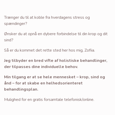
Saunagus
Saunagus for Alle
Trænger du til at koble fra hverdagens stress og
Firmamassage
spændinger?
Massage til Små Firmaer
Ønsker du at opnå en dybere forbindelse til din krop og dit
sind?
Udkørende Massage
Så er du kommet det rette sted her hos mig, Zofiia.
Forløb
Jeg tilbyder en bred vifte af holistiske behandlinger,
Stresssymptomer
der tilpasses dine individuelle behov.
Smertefri
Min tilgang er at se hele mennesket – krop, sind og
Priser
ånd – for at skabe en helhedsorienteret
behandlingsplan.
Galleri
Mulighed for en gratis forsamtale telefonisk/online.
Om Zofiia