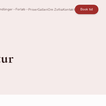
ndlinger
Forløb
Book tid
Priser
Galleri
Om Zofiia
Kontakt
ur