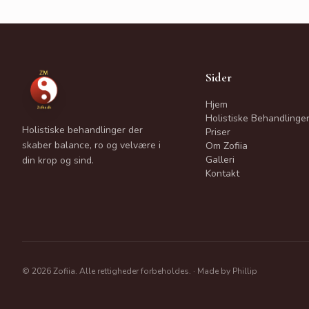
Sider
Hjem
Holistiske Behandlinge
Holistiske behandlinger der
Priser
skaber balance, ro og velvære i
Om Zofiia
Galleri
din krop og sind.
Kontakt
©
2026
Zofiia. Alle rettigheder forbeholdes. · Made by
Phillip