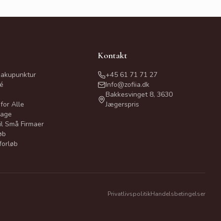
Kontakt
akupunktur
+45 61 71 71 27
é
Info@zofiia.dk
Bakkesvinget 8, 3630
for Alle
Jægerspris
sage
il Små Firmaer
øb
forløb
Privatlivspolitik
Handelsbetingelser