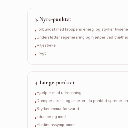
3
.
Nyre-punktet
Forbundet med kroppens energi og styrker livsene
•
Understøtter regenerering og hjælper ved træthe
•
Viljestyrke
•
Frygt
•
4
.
Lunge-punktet
Hjælper med udrensning
•
Dæmper stress og smerter, da punktet spreder ene
•
Styrker immunforsvaret
•
Intuition og mod
•
Abstinenssymptomer
•