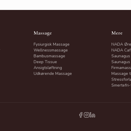
Massage
Mere
Fysiurgisk Massage
NADA Øre
r
Wellnessmassage
NADA Caf
Bambusmassage
Saunagus
Deep Tissue
Saunagus 
Ansigtsløftning
Firmamas
Udkørende Massage
Massage t
Stressforl
Smertefri-