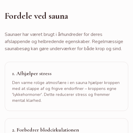
Saunagus
Fordele ved sauna
Saunagus for Alle
Firmamassage
Saunaer har været brugt i århundreder for deres
Massage til Små Firmaer
afslappende og helbredende egenskaber. Regelmæssige
Udkørende Massage
saunabesøg kan gøre underværker for både krop og sind.
Forløb
Stresssymptomer
1
.
Afhjælper stress
Smertefri
Den varme rolige atmosfære i en sauna hjælper kroppen
med at slappe af og frigive endorfiner – kroppens egne
Priser
'lykkehormoner'. Dette reducerer stress og fremmer
mental klarhed.
Galleri
Om Zofiia
2
.
Forbedrer blodcirkulationen