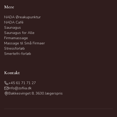
Mere
NADA Øreakupunktur
NADA Café
Saunagus
Saunagus for Alle
Firmamassage
Massage til Små Firmaer
Stressforløb
Smertefri-forløb
Kontakt
+45 61 71 71 27
Info@zofiia.dk
Bakkesvinget 8, 3630 Jægerspris