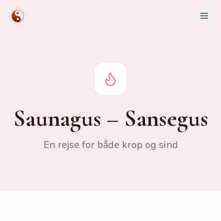
Hjem
Behandlinger
Holistiske Behandlinger
Fysiurgisk Massage
Saunagus – Sansegus
Wellnessmassage
Bambusmassage
En rejse for både krop og sind
Deep Tissue
Ansigtsløftning
NADA Øreakupunktur
NADA Café